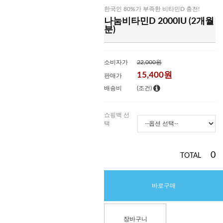
한국인 80%가 부족한 비타민D 충전!
나눔비타민D 2000IU (2개월
분)
소비자가
22,000원
15,400
원
판매가
배송비
(조건)
쇼핑백 선
택
0
TOTAL
바로구매
장바구니