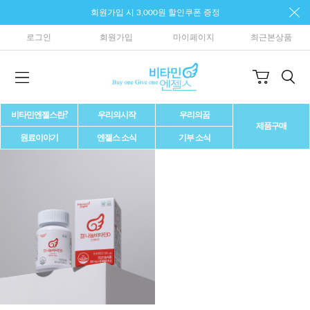
회원가입 시 3,000원 할인쿠폰 증정
로그인
회원가입
마이페이지
최근본상품
비타민엔젤스란?
우리의시작
우리의꿈
제품구매
원료이야기
엔젤스 소식
기부 소식