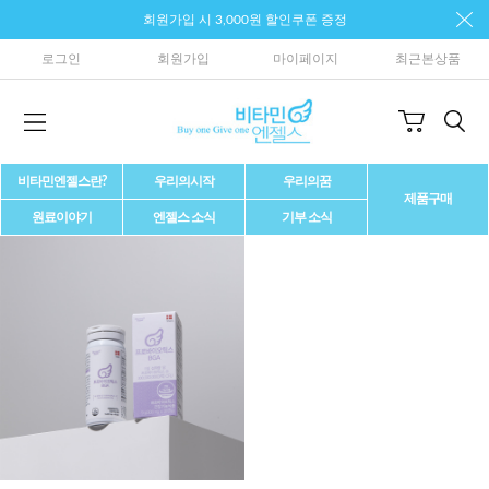
회원가입 시 3,000원 할인쿠폰 증정
로그인
회원가입
마이페이지
최근본상품
비타민엔젤스란?
우리의시작
우리의꿈
제품구매
원료이야기
엔젤스 소식
기부 소식