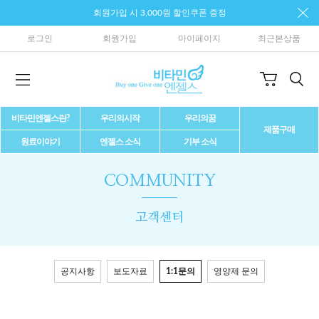
회원가입 시 3,000원 할인쿠폰 증정
로그인
회원가입
마이페이지
최근본상품
비타민엔젤스란?
우리의시작
우리의꿈
제품구매
원료이야기
엔젤스 소식
기부 소식
COMMUNITY
고객센터
공지사항
보도자료
1:1문의
영양제 문의