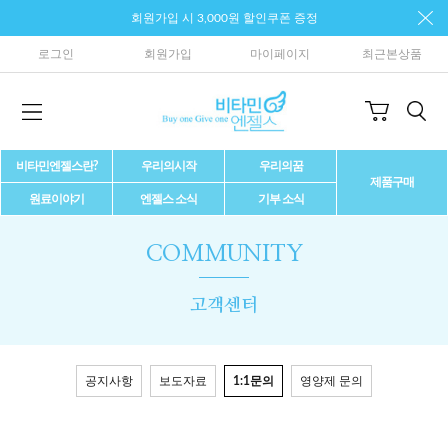
회원가입 시 3,000원 할인쿠폰 증정
로그인
회원가입
마이페이지
최근본상품
비타민엔젤스란?
우리의시작
우리의꿈
제품구매
원료이야기
엔젤스 소식
기부 소식
COMMUNITY
고객센터
공지사항
보도자료
1:1문의
영양제 문의