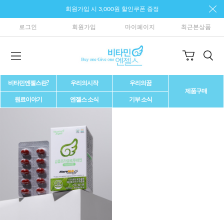
회원가입 시 3,000원 할인쿠폰 증정
로그인
회원가입
마이페이지
최근본상품
비타민엔젤스란?
우리의시작
우리의꿈
제품구매
원료이야기
엔젤스 소식
기부 소식