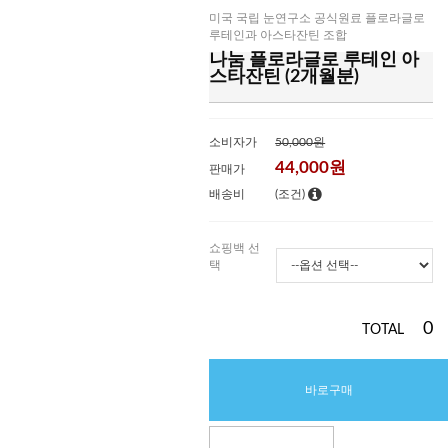
미국 국립 눈연구소 공식원료 플로라글로
루테인과 아스타잔틴 조합
나눔 플로라글로 루테인 아
스타잔틴 (2개월분)
소비자가
50,000원
44,000
원
판매가
배송비
(조건)
쇼핑백 선
택
0
TOTAL
바로구매