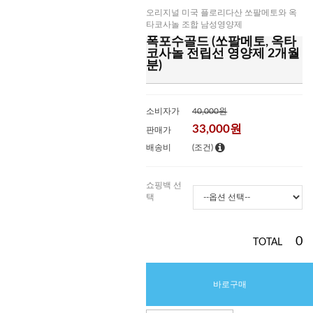
오리지널 미국 플로리다산 쏘팔메토와 옥
타코사놀 조합 남성영양제
폭포수골드 (쏘팔메토, 옥타
코사놀 전립선 영양제 2개월
분)
소비자가
40,000원
33,000
원
판매가
배송비
(조건)
쇼핑백 선
택
0
TOTAL
바로구매