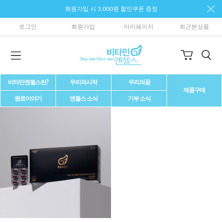
회원가입 시 3,000원 할인쿠폰 증정
로그인
회원가입
마이페이지
최근본상품
비타민엔젤스란?
우리의시작
우리의꿈
제품구매
원료이야기
엔젤스 소식
기부 소식