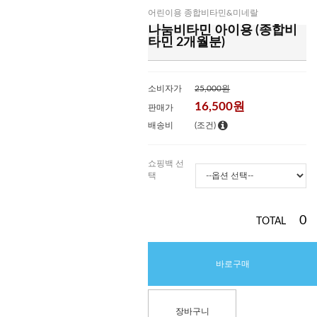
어린이용 종합비타민&미네랄
나눔비타민 아이용 (종합비
타민 2개월분)
소비자가
25,000원
16,500
원
판매가
배송비
(조건)
쇼핑백 선
택
0
TOTAL
바로구매
장바구니