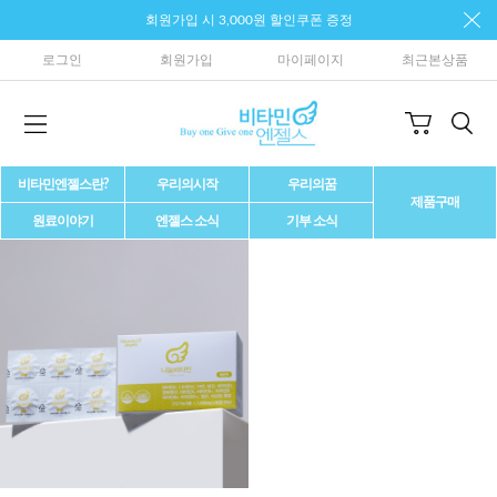
회원가입 시 3,000원 할인쿠폰 증정
로그인
회원가입
마이페이지
최근본상품
비타민엔젤스란?
우리의시작
우리의꿈
제품구매
원료이야기
엔젤스 소식
기부 소식