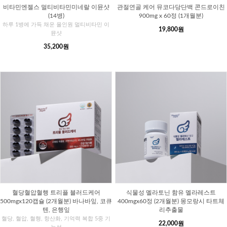
비타민엔젤스 멀티비타민미네랄 이뮨샷
관절연골 케어 뮤코다당단백 콘드로이친
(14병)
900mg x 60정 (1개월분)
하루 1병에 가득 채운 올인원 멀티비타민 이
19,800원
뮨샷
35,200원
혈당혈압혈행 트리플 블러드케어
식물성 멜라토닌 함유 멜라레스트
500mgx120캡슐 (2개월분) 바나바잎, 코큐
400mgx60정 (2개월분) 몽모랑시 타트체
텐, 은행잎
리추출물
혈당, 혈압, 혈행, 항산화, 기억력 복합 5중 기
22,000원