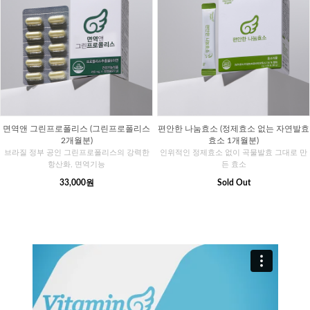
면역앤 그린프로폴리스 (그린프로폴리스
편안한 나눔효소 (정제효소 없는 자연발효
2개월분)
효소 1개월분)
브라질 정부 공인 그린프로폴리스의 강력한
인위적인 정제효소 없이 곡물발효 그대로 만
항산화, 면역기능
든 효소
33,000원
Sold Out