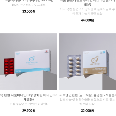
나눔비타민C - 메가비타민 3000mg
나눔 플로라글로 루테인 아스타잔틴 (2개
월분)
100% 순수 비타민C 그대로
미국 국립 눈연구소 공식원료 플로라글로 루
33,000원
테인과 아스타잔틴 조합
44,000원
속 편한 나눔비타민C (중성화된 비타민C 3
피로엔간편한 (밀크씨슬, 홍경천 2개월분)
개월분)
밀크씨슬+홍경천추출물 조합으로 피로 없는
위장 부담없는 편안한 비타민C
하루의 시작!
29,700원
33,000원