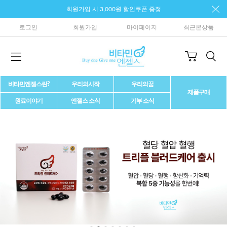
회원가입 시 3,000원 할인쿠폰 증정
로그인
회원가입
마이페이지
최근본상품
비타민엔젤스란?
우리의시작
우리의꿈
제품구매
원료이야기
엔젤스 소식
기부 소식