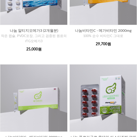
나눔 알티지오메가3 (2개월분)
나눔비타민C - 메가비타민 2000mg
작은 캡슐, PVDC포장, 그리고 검증된 원료의
100% 순수 비타민C 그대로
rTG오메가3
29,700원
25,000원