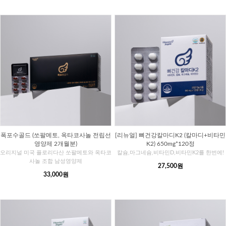
폭포수골드 (쏘팔메토, 옥타코사놀 전립선
[리뉴얼] 뼈건강칼마디K2 (칼마디+비타민
영양제 2개월분)
K2) 650mg*120정
오리지널 미국 플로리다산 쏘팔메토와 옥타코
칼슘,마그네슘,비타민D,비타민K2를 한번에!
사놀 조합 남성영양제
27,500원
33,000원