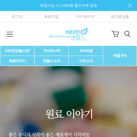
회원가입 시 3,000원 할인쿠폰 증정
로그인
회원가입
마이페이지
최근본상품
비타민엔젤스란?
우리의시작
우리의꿈
제품구매
원료이야기
엔젤스 소식
기부 소식