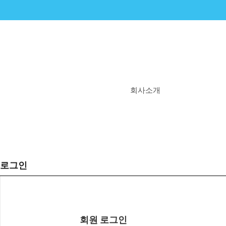
회사소개
비타민엔젤스란?
우리의 시작
우리의 꿈
WHY 비타민엔젤스
로그인
연혁
회원 로그인