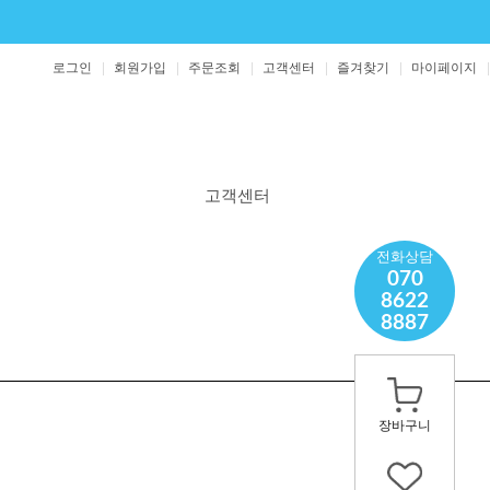
로그인
회원가입
주문조회
고객센터
즐겨찾기
마이페이지
고객센터
공지사항
전화상담
070
보도자료
8622
1:1 문의
8887
영양제 문의
장바구니