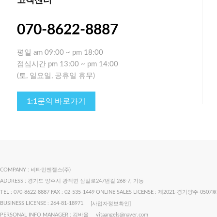
고객센터
070-8622-8887
평일
am 09:00 ~ pm 18:00
점심시간
pm 13:00 ~ pm 14:00
(토, 일요일, 공휴일 휴무)
1:1문의 바로가기
COMPANY : 비타민엔젤스(주)
ADDRESS : 경기도 양주시 광적면 삼일로247번길 268-7, 가동
TEL : 070-8622-8887
FAX : 02-535-1449
ONLINE SALES LICENSE : 제2021-경기양주-0507호
BUSINESS LICENSE : 264-81-18971
[사업자정보확인]
PERSONAL INFO MANAGER : 김바울
vitaangels@naver.com