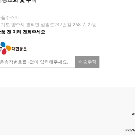
배송조회 및 추적
반품주소지
기도 양주시 광적면 삼일로247번길 268-7, 가동
반품 전 미리 전화주세요
배송추적
A
PRIVA