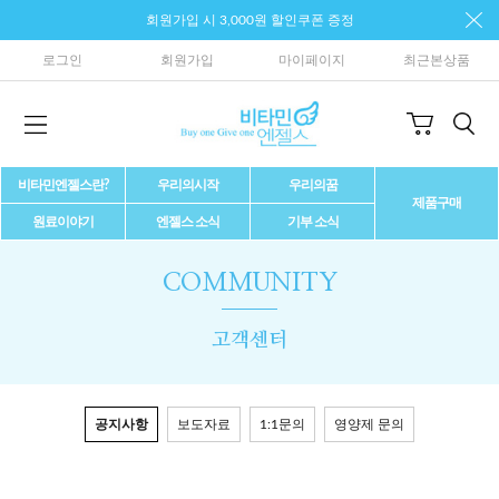
회원가입 시 3,000원 할인쿠폰 증정
로그인
회원가입
마이페이지
최근본상품
비타민엔젤스란?
우리의시작
우리의꿈
제품구매
원료이야기
엔젤스 소식
기부 소식
COMMUNITY
고객센터
공지사항
보도자료
1:1문의
영양제 문의