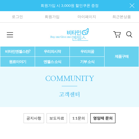
회원가입 시 3,000원 할인쿠폰 증정
로그인
회원가입
마이페이지
최근본상품
비타민엔젤스란?
우리의시작
우리의꿈
제품구매
원료이야기
엔젤스 소식
기부 소식
COMMUNITY
고객센터
공지사항
보도자료
1:1문의
영양제 문의